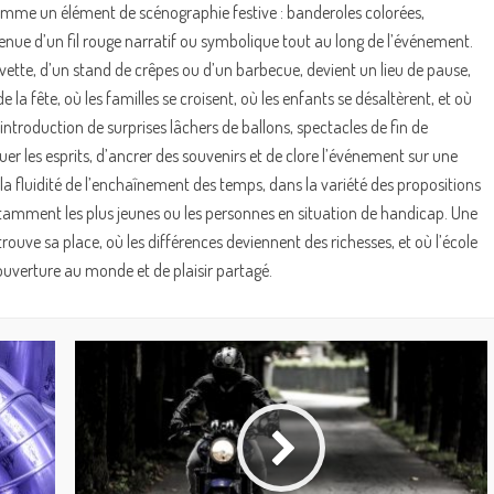
comme un élément de scénographie festive : banderoles colorées,
enue d’un fil rouge narratif ou symbolique tout au long de l’événement.
ette, d’un stand de crêpes ou d’un barbecue, devient un lieu de pause,
de la fête, où les familles se croisent, où les enfants se désaltèrent, et où
introduction de surprises lâchers de ballons, spectacles de fin de
r les esprits, d’ancrer des souvenirs et de clore l’événement sur une
 la fluidité de l’enchaînement des temps, dans la variété des propositions
otamment les plus jeunes ou les personnes en situation de handicap. Une
ouve sa place, où les différences deviennent des richesses, et où l’école
ouverture au monde et de plaisir partagé.