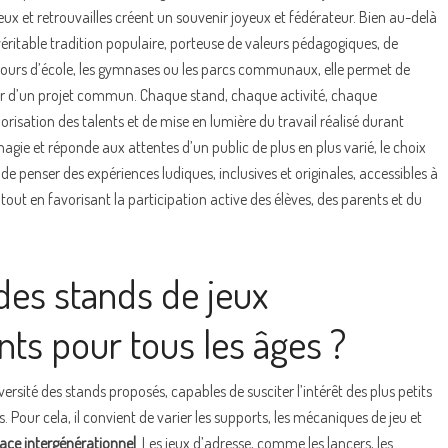
jeux et retrouvailles créent un souvenir joyeux et fédérateur. Bien au-delà
éritable tradition populaire, porteuse de valeurs pédagogiques, de
s cours d’école, les gymnases ou les parcs communaux, elle permet de
 d’un projet commun. Chaque stand, chaque activité, chaque
isation des talents et de mise en lumière du travail réalisé durant
gie et réponde aux attentes d’un public de plus en plus varié, le choix
it de penser des expériences ludiques, inclusives et originales, accessibles à
tout en favorisant la participation active des élèves, des parents et du
es stands de jeux
nts pour tous les âges ?
versité des stands proposés, capables de susciter l’intérêt des plus petits
Pour cela, il convient de varier les supports, les mécaniques de jeu et
ace intergénérationnel
. Les jeux d’adresse, comme les lancers, les