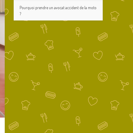
Pourquoi prendre un avocat accident de la moto
?