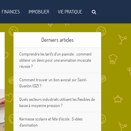
FINANCES
IMMOBILIER
VIE PRATIQUE
Derniers articles
Comprendre les tarifs d’un pianiste : comment
obtenir un devis pour une animation musicale
réussie ?
Comment trouver un bon avocat sur Saint-
Quentin (02) ?
Quels secteurs industriels utilisent les flexibles de
basse à moyenne pression ?
Kermesse scolaire et fête d’école : 5 idées
d’animation