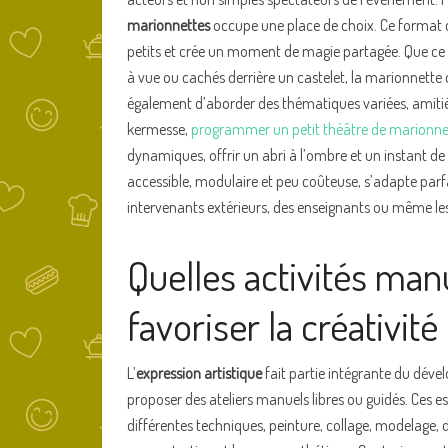
marionnettes
occupe une place de choix. Ce format co
petits et crée un moment de magie partagée. Que ce s
à vue ou cachés derrière un castelet, la marionnette 
également d’aborder des thématiques variées, amitié,
kermesse,
programmer un petit théâtre de marionne
dynamiques, offrir un abri à l’ombre et un instant d
accessible, modulaire et peu coûteuse, s’adapte parf
intervenants extérieurs, des enseignants ou même le
Quelles activités ma
favoriser la créativit
L’
expression artistique
fait partie intégrante du dével
proposer des ateliers manuels libres ou guidés. Ces
différentes techniques, peinture, collage, modelage, d