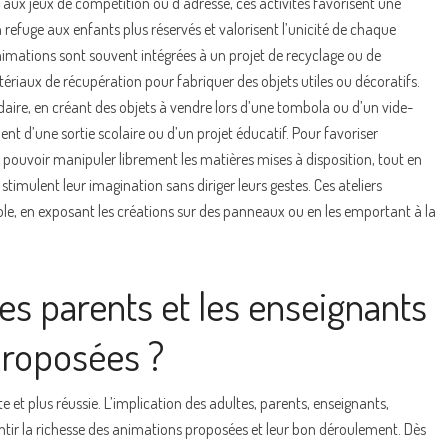
 aux jeux de compétition ou d’adresse, ces activités favorisent une
 refuge aux enfants plus réservés et valorisent l’unicité de chaque
 animations sont souvent intégrées à un projet de recyclage ou de
tériaux de récupération pour fabriquer des objets utiles ou décoratifs.
daire, en créant des objets à vendre lors d’une tombola ou d’un vide-
nt d’une sortie scolaire ou d’un projet éducatif. Pour favoriser
 pouvoir manipuler librement les matières mises à disposition, tout en
timulent leur imagination sans diriger leurs gestes. Ces ateliers
ole, en exposant les créations sur des panneaux ou en les emportant à la
s parents et les enseignants
proposées ?
e et plus réussie. L’implication des adultes, parents, enseignants,
antir la richesse des animations proposées et leur bon déroulement. Dès