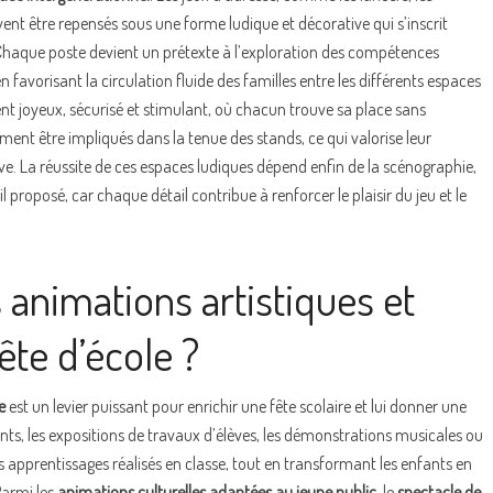
ent être repensés sous une forme ludique et décorative qui s’inscrit
. Chaque poste devient un prétexte à l’exploration des compétences
en favorisant la circulation fluide des familles entre les différents espaces
nt joyeux, sécurisé et stimulant, où chacun trouve sa place sans
ent être impliqués dans la tenue des stands, ce qui valorise leur
ive. La réussite de ces espaces ludiques dépend enfin de la scénographie,
l proposé, car chaque détail contribue à renforcer le plaisir du jeu et le
 animations artistiques et
ête d’école ?
e
est un levier puissant pour enrichir une fête scolaire et lui donner une
nts, les expositions de travaux d’élèves, les démonstrations musicales ou
apprentissages réalisés en classe, tout en transformant les enfants en
Parmi les
animations culturelles adaptées au jeune public
, le
spectacle de