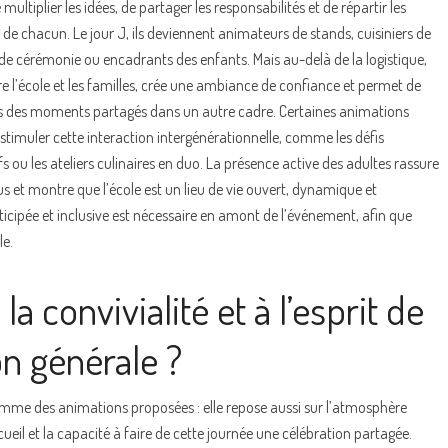
ultiplier les idées, de partager les responsabilités et de répartir les
de chacun. Le jour J, ils deviennent animateurs de stands, cuisiniers de
de cérémonie ou encadrants des enfants. Mais au-delà de la logistique,
re l’école et les familles, crée une ambiance de confiance et permet de
s des moments partagés dans un autre cadre. Certaines animations
stimuler cette interaction intergénérationnelle, comme les défis
ifs ou les ateliers culinaires en duo. La présence active des adultes rassure
us et montre que l’école est un lieu de vie ouvert, dynamique et
ticipée et inclusive est nécessaire en amont de l’événement, afin que
le.
a convivialité et à l’esprit de
on générale ?
mme des animations proposées : elle repose aussi sur l’atmosphère
cueil et la capacité à faire de cette journée une célébration partagée.